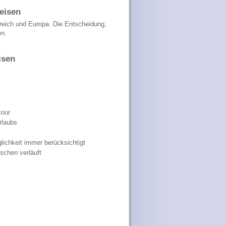
reisen
reich und Europa. Die Entscheidung,
en.
isen
tour
rlaubs
ichkeit immer berücksichtigt
schen verläuft