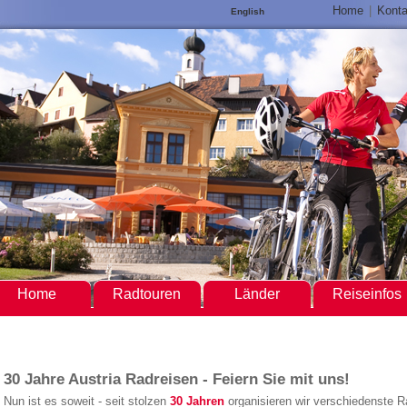
Home
|
Konta
English
Home
Radtouren
Länder
Reiseinfos
30 Jahre Austria Radreisen - Feiern Sie mit uns!
Nun ist es soweit - seit stolzen
30 Jahren
organisieren wir verschiedenste R