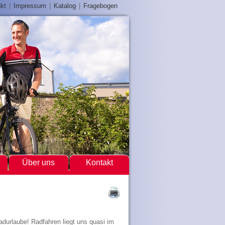
kt
|
Impressum
|
Katalog
|
Fragebogen
Über uns
Kontakt
adurlaube! Radfahren liegt uns quasi im