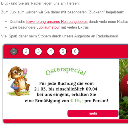
Blut - und Sie als Radler liegen uns am Herzen!
Zum Jubiläum werden wir Sie daher mit besonderen "Zuckerln" begeistern:
Deutliche
Erweiterung unseres Reiseangebotes
durch viele neue Radto
Eine besondere
Jubiläumstour
mit vielen Extras
Viel Spaß daher beim Stöbern durch unsere Angebote an Radurlauben!
1
2
3
4
5
6
Last Minute Bonus
mehr