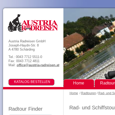
Austria Radreisen GmbH
Joseph-Haydn-Str. 8
A 4780 Schärding
Tel.: 0043 7712 5511-0
Fax: 0043 7712 4811
Mail:
office@austria-radreisen.at
Home
Radtou
Home
/
Radtouren
/
Rad- und Sc
Rad- und Schiffstou
Radtour Finder