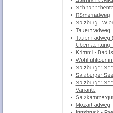
Schnäppchento
Römerradweg
Salzburg - Wie
Tauernradweg
Tauernradweg (
Übernachtung i
Krimml - Bad Is
Wohlfühltour i
Salzburger See
Salzburger Se
Salzburger See
Variante
Salzkammergut
Mozartradweg
Innsbruck - Pa