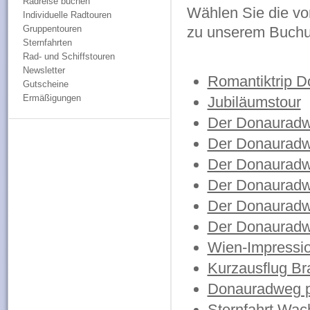
Radreise buchen
Wählen Sie die vo
Individuelle Radtouren
Gruppentouren
zu unserem Buchu
Sternfahrten
Rad- und Schiffstouren
Newsletter
Romantiktrip Do
Gutscheine
Ermäßigungen
Jubiläumstour
Der Donauradwe
Der Donauradw
Der Donauradw
Der Donauradw
Der Donauradw
Der Donauradwe
Wien-Impressi
Kurzausflug Bra
Donauradweg pe
Sternfahrt Wac