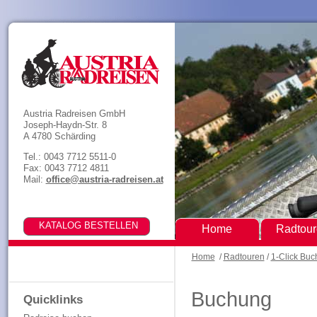
Austria Radreisen GmbH
Joseph-Haydn-Str. 8
A 4780 Schärding
Tel.: 0043 7712 5511-0
Fax: 0043 7712 4811
Mail:
office@austria-radreisen.at
Home
Radtou
Home
/
Radtouren
/
1-Click Bu
Buchung
Quicklinks