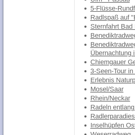
5-Flüsse-Rundf
Radlspaß auf
Sternfahrt Bad
Benediktradwe
Benediktradweg
Übernachtung in
Chiemgauer Ge
3-Seen-Tour i
Erlebnis Natur
Mosel/Saar
Rhein/Neckar
Radeln entlang 
Radlerparadies
Inselhüpfen Ost
Weserradweg