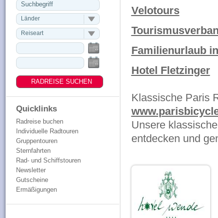
Velotours
Länder
Tourismusverban
Reiseart
Familienurlaub in
Hotel Fletzinger
Klassische Paris 
Quicklinks
www.parisbicycl
Radreise buchen
Unsere klassischen
Individuelle Radtouren
entdecken und gen
Gruppentouren
Sternfahrten
Rad- und Schiffstouren
Newsletter
Gutscheine
Ermäßigungen