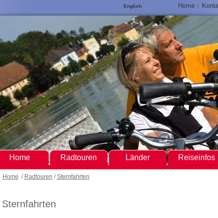
Home
|
Konta
English
Home
Radtouren
Länder
Reiseinfos
Home
/
Radtouren
/
Sternfahrten
Sternfahrten