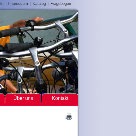
kt
|
Impressum
|
Katalog
|
Fragebogen
Über uns
Kontakt