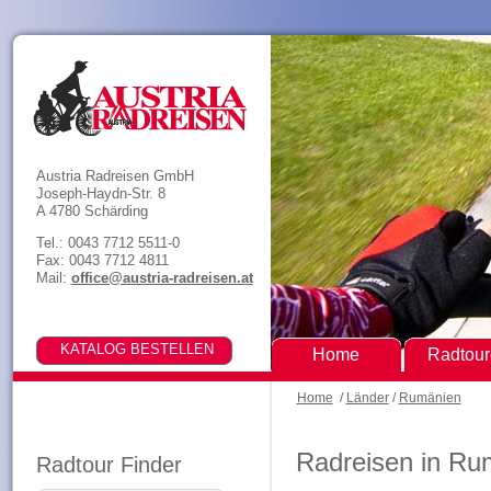
Austria Radreisen GmbH
Joseph-Haydn-Str. 8
A 4780 Schärding
Tel.: 0043 7712 5511-0
Fax: 0043 7712 4811
Mail:
office@austria-radreisen.at
Home
Radtou
Home
/
Länder
/
Rumänien
Radreisen in Ru
Radtour Finder