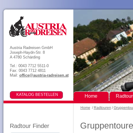
Austria Radreisen GmbH
Joseph-Haydn-Str. 8
A 4780 Schärding
Tel.: 0043 7712 5511-0
Fax: 0043 7712 4811
Mail:
office@austria-radreisen.at
Home
Radtou
Home
/
Radtouren
/
Gruppentou
Gruppentouren
Radtour Finder