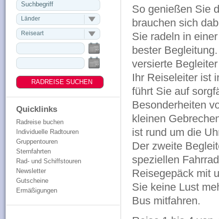
So genießen Sie d
Länder
brauchen sich da
Reiseart
Sie radeln in eine
bester Begleitung.
versierte Begleite
Ihr Reiseleiter is
führt Sie auf sorg
Besonderheiten von
Quicklinks
kleinen Gebrechen 
Radreise buchen
ist rund um die Uhr
Individuelle Radtouren
Gruppentouren
Der zweite Begleit
Sternfahrten
speziellen Fahrrad
Rad- und Schiffstouren
Newsletter
Reisegepäck mit un
Gutscheine
Sie keine Lust me
Ermäßigungen
Bus mitfahren.