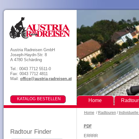
Austria Radreisen GmbH
Joseph-Haydn-Str. 8
A 4780 Schärding
Tel.: 0043 7712 5511-0
Fax: 0043 7712 4811
Mail:
office@austria-radreisen.at
Home
Radtou
Home
/
Radtouren
/
Individuell
PDF
Radtour Finder
ERRRR