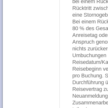
bei einem Rückt
Rücktritt zwisc
eine Stornogeb
Bei einem Rück
80 % des Gesa
Anreisetag oder 
Anspruch genom
nichts zurücker
Umbuchungen (
Reisedatum/Kat
Reisebeginn ve
pro Buchung. S
Durchführung üb
Reisevertrag z
Neuanmeldung 
Zusammenarbeit