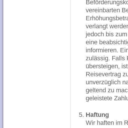
Beförderungsko
vereinbarten Be
Erhöhungsbetra
verlangt werden
jedoch bis zum
eine beabsichti
informieren. Ei
zulässig. Fall
übersteigen, i
Reisevertrag zu
unverzüglich n
geltend zu mach
geleistete Zah
Haftung
Wir haften im R