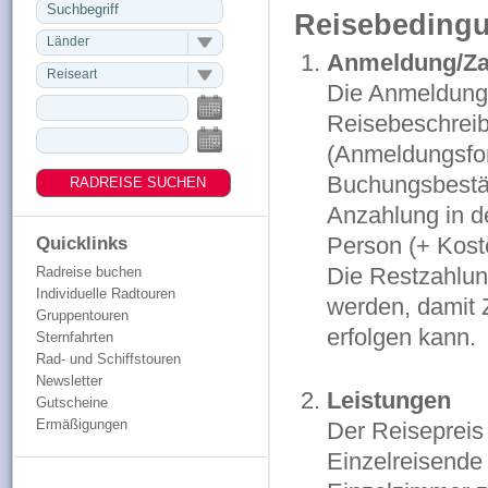
Reisebeding
Länder
Anmeldung/Za
Reiseart
Die Anmeldung 
Reisebeschreib
(Anmeldungsfor
Buchungsbestät
Anzahlung in d
Person (+ Koste
Quicklinks
Die Restzahlun
Radreise buchen
Individuelle Radtouren
werden, damit 
Gruppentouren
erfolgen kann.
Sternfahrten
Rad- und Schiffstouren
Newsletter
Leistungen
Gutscheine
Ermäßigungen
Der Reisepreis
Einzelreisende