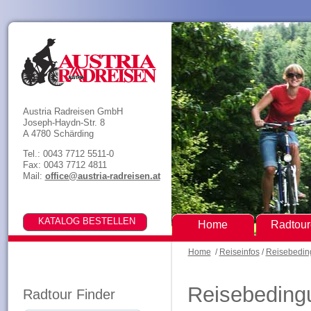
Austria Radreisen GmbH
Joseph-Haydn-Str. 8
A 4780 Schärding
Tel.: 0043 7712 5511-0
Fax: 0043 7712 4811
Mail:
office@austria-radreisen.at
Home
Radtou
Home
/
Reiseinfos
/
Reisebedi
Reisebeding
Radtour Finder