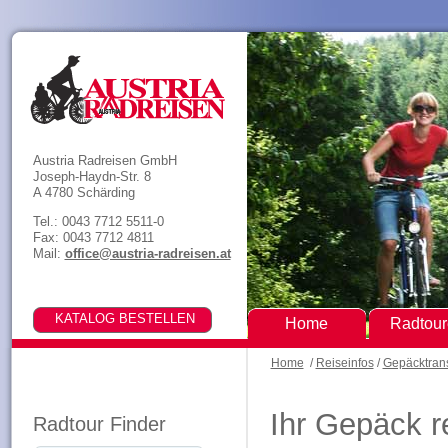
Austria Radreisen GmbH
Joseph-Haydn-Str. 8
A 4780 Schärding
Tel.: 0043 7712 5511-0
Fax: 0043 7712 4811
Mail:
office@austria-radreisen.at
Home
Radtou
Home
/
Reiseinfos
/
Gepäcktran
Ihr Gepäck r
Radtour Finder