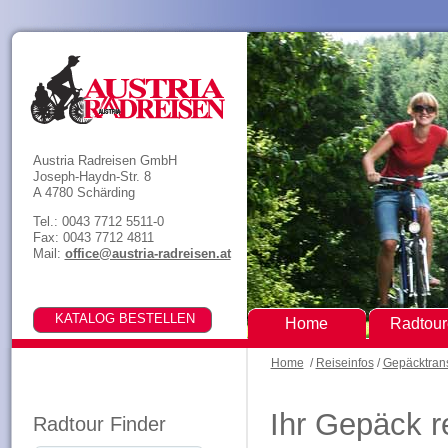
Austria Radreisen GmbH
Joseph-Haydn-Str. 8
A 4780 Schärding
Tel.: 0043 7712 5511-0
Fax: 0043 7712 4811
Mail:
office@austria-radreisen.at
Home
Radtou
Home
/
Reiseinfos
/
Gepäcktran
Ihr Gepäck r
Radtour Finder